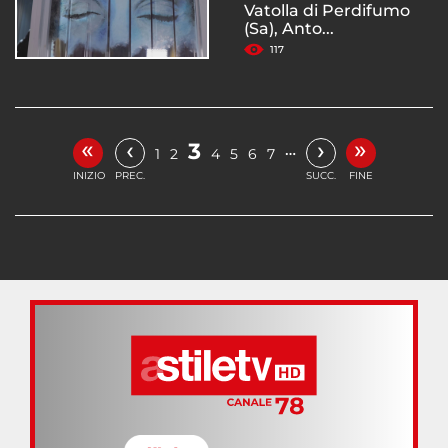
Vatolla di Perdifumo
(Sa), Anto...
117
«
»
‹
›
3
…
1
2
4
5
6
7
INIZIO
PREC.
SUCC.
FINE