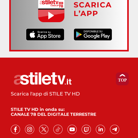
SCARICA
L’APP
Scarica l'app di STILE TV HD
STILE TV HD in onda su:
CANALE 78 DEL DIGITALE TERRESTRE