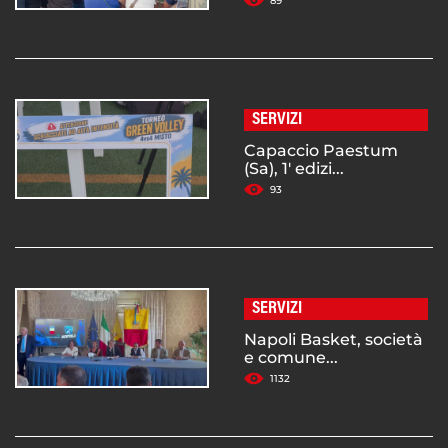
89
SERVIZI
Capaccio Paestum
(Sa), 1' edizi...
93
SERVIZI
Napoli Basket, società
e comune...
1132