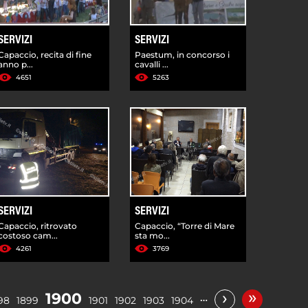
SERVIZI
SERVIZI
Capaccio, recita di fine
Paestum, in concorso i
anno p...
cavalli ...
4651
5263
SERVIZI
SERVIZI
Capaccio, ritrovato
Capaccio, “Torre di Mare
costoso cam...
sta mo...
4261
3769
»
›
1900
…
98
1899
1901
1902
1903
1904