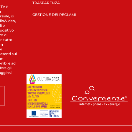
TRASPARENZA
LETV è
a
GESTIONE DEI RECLAMI
ziale, di
dio/video,
i e
spositivo
zo di
 e tutto
on
 è
esenti sul
un
nibile ad
ora gli
aggiosi.