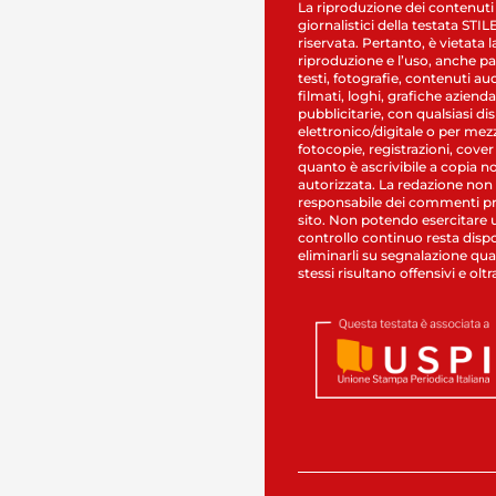
La riproduzione dei contenuti
giornalistici della testata STI
riservata. Pertanto, è vietata l
riproduzione e l’uso, anche par
testi, fotografie, contenuti au
filmati, loghi, grafiche aziendal
pubblicitarie, con qualsiasi di
elettronico/digitale o per mez
fotocopie, registrazioni, cover
quanto è ascrivibile a copia n
autorizzata. La redazione non
responsabile dei commenti pr
sito. Non potendo esercitare 
controllo continuo resta dispo
eliminarli su segnalazione qual
stessi risultano offensivi e oltr