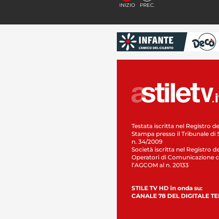
INIZIO
PREC.
Testata iscritta nel Registro de
Stampa presso il Tribunale di 
n. 34/2009
Società iscritta nel Registro de
Operatori di Comunicazione c
l’AGCOM al n. 20133
STILE TV HD in onda su:
CANALE 78 DEL DIGITALE T