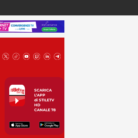
SCARICA
L’APP
di STILETV
HD
CANALE 78