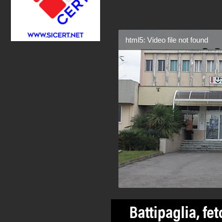
html5: Video file not found
Battipaglia, fe