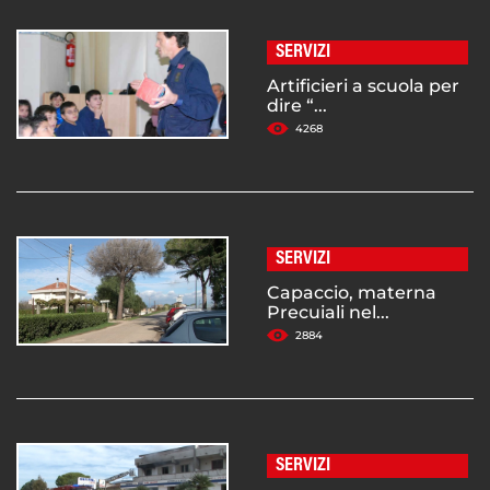
SERVIZI
Artificieri a scuola per
dire “...
4268
SERVIZI
Capaccio, materna
Precuiali nel...
2884
SERVIZI