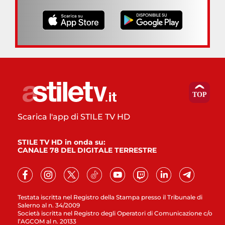
Scarica l'app di STILE TV HD
STILE TV HD in onda su:
CANALE 78 DEL DIGITALE TERRESTRE
Testata iscritta nel Registro della Stampa presso il Tribunale di
Salerno al n. 34/2009
Società iscritta nel Registro degli Operatori di Comunicazione c/o
l’AGCOM al n. 20133