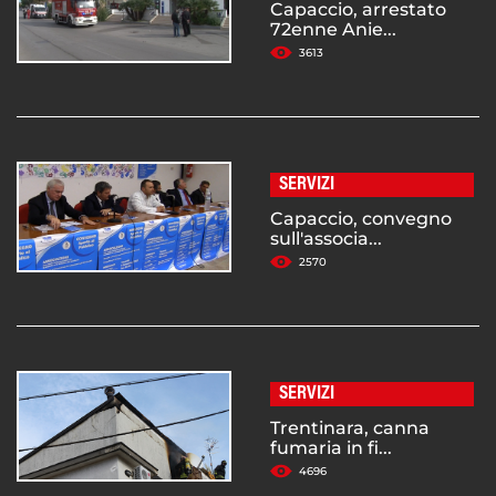
Capaccio, arrestato
72enne Anie...
3613
SERVIZI
Capaccio, convegno
sull'associa...
2570
SERVIZI
Trentinara, canna
fumaria in fi...
4696