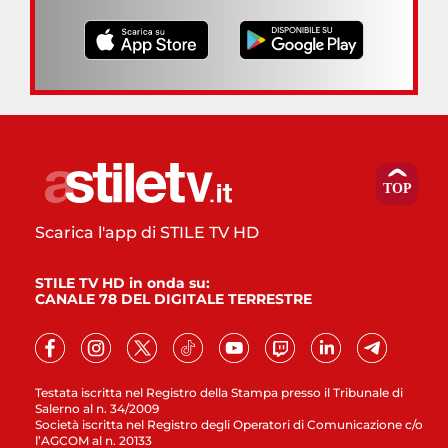
Scarica l'app di STILE TV HD
STILE TV HD in onda su:
CANALE 78 DEL DIGITALE TERRESTRE
Testata iscritta nel Registro della Stampa presso il Tribunale di
Salerno al n. 34/2009
Società iscritta nel Registro degli Operatori di Comunicazione c/o
l’AGCOM al n. 20133