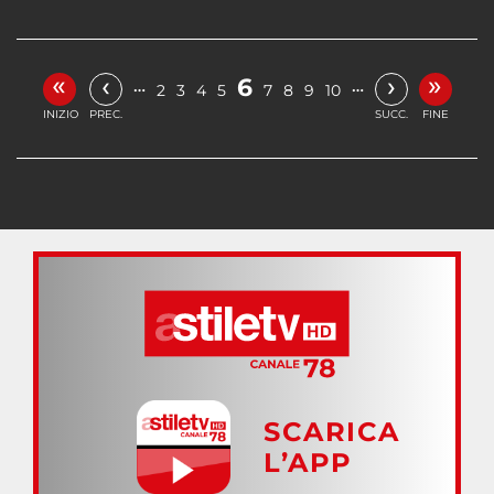
«
»
‹
›
6
…
…
2
3
4
5
7
8
9
10
INIZIO
PREC.
SUCC.
FINE
SCARICA
L’APP