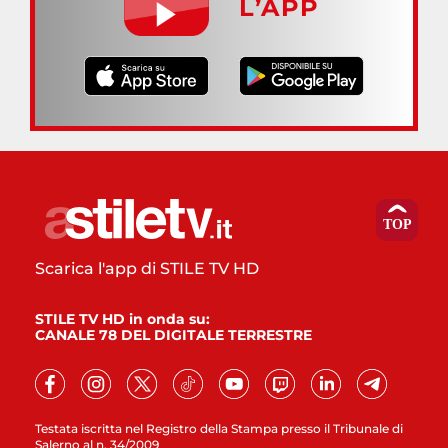
L’APP
Scarica l'app di STILE TV HD
STILE TV HD in onda su:
CANALE 78 DEL DIGITALE TERRESTRE
Testata iscritta nel Registro della Stampa presso il Tribunale di
Salerno al n. 34/2009