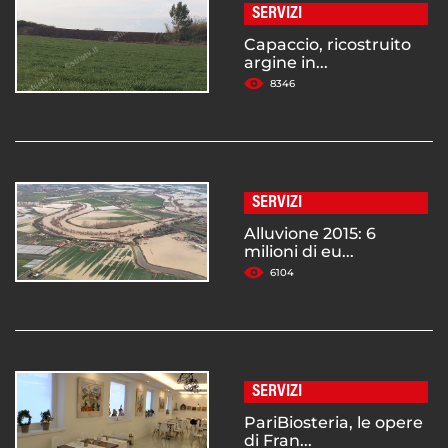
SERVIZI
Capaccio, ricostruito
argine in...
8346
SERVIZI
Alluvione 2015: 6
milioni di eu...
6104
SERVIZI
PariBiosteria, le opere
di Fran...