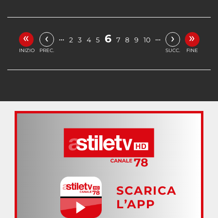
«
»
‹
›
6
…
…
2
3
4
5
7
8
9
10
INIZIO
PREC.
SUCC.
FINE
SCARICA
L’APP