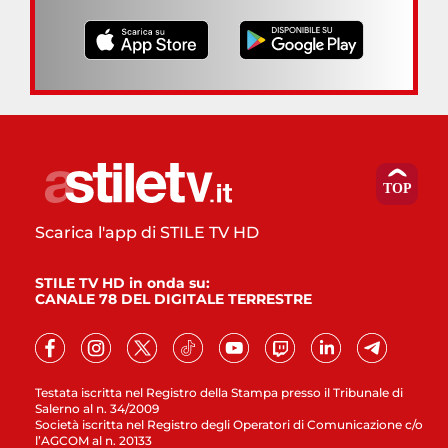
Scarica l'app di STILE TV HD
STILE TV HD in onda su:
CANALE 78 DEL DIGITALE TERRESTRE
Testata iscritta nel Registro della Stampa presso il Tribunale di
Salerno al n. 34/2009
Società iscritta nel Registro degli Operatori di Comunicazione c/o
l’AGCOM al n. 20133