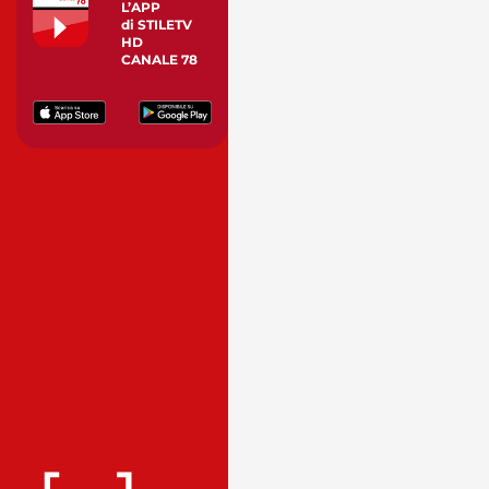
L’APP
di STILETV
HD
CANALE 78