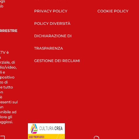
gli
/o
PRIVACY POLICY
COOKIE POLICY
POLICY DIVERSITÀ
ERRESTRE
DICHIARAZIONE DI
TRASPARENZA
LETV è
a
GESTIONE DEI RECLAMI
ziale, di
dio/video,
i e
spositivo
zo di
 e tutto
on
 è
esenti sul
un
nibile ad
ora gli
aggiosi.