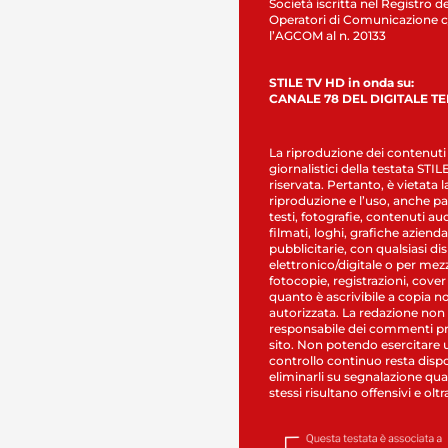
Società iscritta nel Registro de
Operatori di Comunicazione c
l’AGCOM al n. 20133
STILE TV HD in onda su:
CANALE 78 DEL DIGITALE T
La riproduzione dei contenuti
giornalistici della testata STI
riservata. Pertanto, è vietata l
riproduzione e l’uso, anche par
testi, fotografie, contenuti au
filmati, loghi, grafiche aziendal
pubblicitarie, con qualsiasi di
elettronico/digitale o per mez
fotocopie, registrazioni, cover
quanto è ascrivibile a copia n
autorizzata. La redazione non
responsabile dei commenti pr
sito. Non potendo esercitare 
controllo continuo resta dispo
eliminarli su segnalazione qual
stessi risultano offensivi e oltr