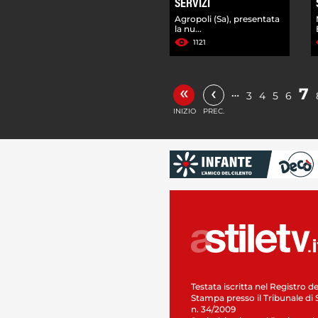
SERVIZI
Agropoli (Sa), presentata
la nu...
1121
«
‹
7
…
3
4
5
6
INIZIO
PREC.
Testata iscritta nel Registro de
Stampa presso il Tribunale di 
n. 34/2009