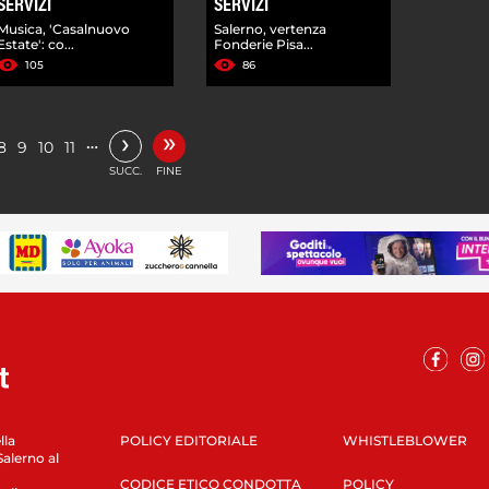
SERVIZI
SERVIZI
Musica, 'Casalnuovo
Salerno, vertenza
Estate': co...
Fonderie Pisa...
105
86
»
›
…
8
9
10
11
SUCC.
FINE
lla
POLICY EDITORIALE
WHISTLEBLOWER
Salerno al
CODICE ETICO CONDOTTA
POLICY