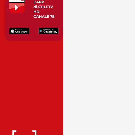
L’APP
di STILETV
HD
CANALE 78