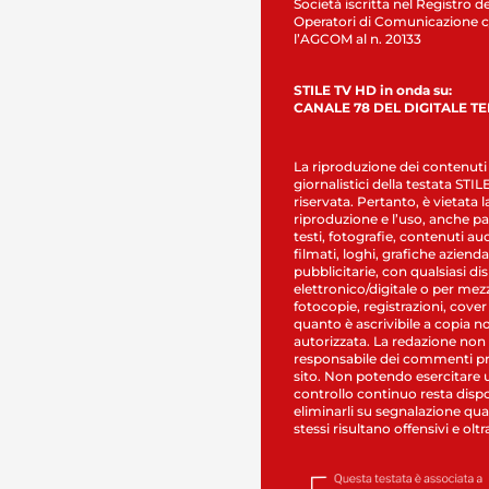
Società iscritta nel Registro de
Operatori di Comunicazione c
l’AGCOM al n. 20133
STILE TV HD in onda su:
CANALE 78 DEL DIGITALE T
La riproduzione dei contenuti
giornalistici della testata STI
riservata. Pertanto, è vietata l
riproduzione e l’uso, anche par
testi, fotografie, contenuti au
filmati, loghi, grafiche aziendal
pubblicitarie, con qualsiasi di
elettronico/digitale o per mez
fotocopie, registrazioni, cover
quanto è ascrivibile a copia n
autorizzata. La redazione non
responsabile dei commenti pr
sito. Non potendo esercitare 
controllo continuo resta dispo
eliminarli su segnalazione qual
stessi risultano offensivi e oltr