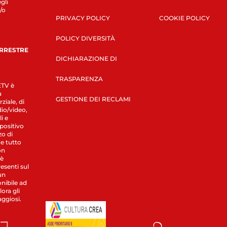
gli
/o
PRIVACY POLICY
COOKIE POLICY
POLICY DIVERSITÀ
ERRESTRE
DICHIARAZIONE DI
TRASPARENZA
LETV è
a
GESTIONE DEI RECLAMI
ziale, di
dio/video,
i e
spositivo
zo di
 e tutto
on
 è
esenti sul
un
nibile ad
ora gli
aggiosi.