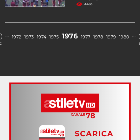
4493
1976
…
…
1972
1973
1974
1975
1977
1978
1979
1980
C.
SCARICA