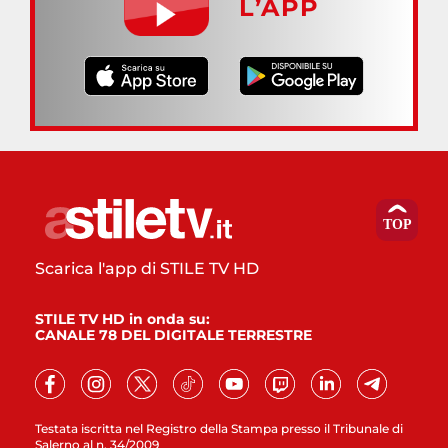
L’APP
Scarica l'app di STILE TV HD
STILE TV HD in onda su:
CANALE 78 DEL DIGITALE TERRESTRE
Testata iscritta nel Registro della Stampa presso il Tribunale di
Salerno al n. 34/2009