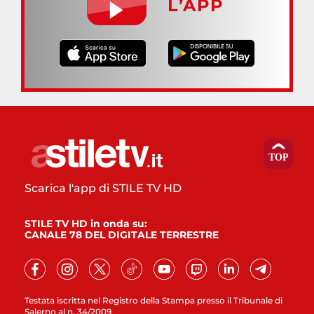
L’APP
Scarica l'app di STILE TV HD
STILE TV HD in onda su:
CANALE 78 DEL DIGITALE TERRESTRE
Testata iscritta nel Registro della Stampa presso il Tribunale di
Salerno al n. 34/2009