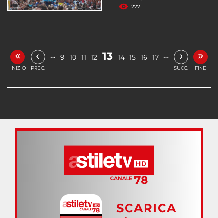
277
«
»
‹
›
13
…
…
9
10
11
12
14
15
16
17
INIZIO
PREC.
SUCC.
FINE
SCARICA