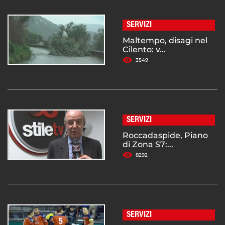
SERVIZI
Maltempo, disagi nel
Cilento: v...
3549
SERVIZI
Roccadaspide, Piano
di Zona S7:...
8292
SERVIZI