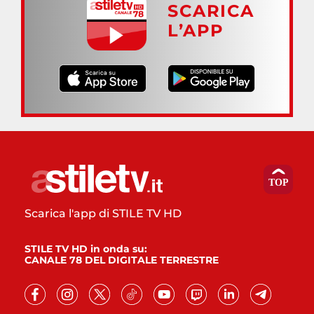
SCARICA
L’APP
Scarica l'app di STILE TV HD
STILE TV HD in onda su:
CANALE 78 DEL DIGITALE TERRESTRE