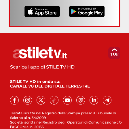
Scarica l'app di STILE TV HD
STILE TV HD in onda su:
CANALE 78 DEL DIGITALE TERRESTRE
Testata iscritta nel Registro della Stampa presso il Tribunale di
Salerno al n. 34/2009
Società iscritta nel Registro degli Operatori di Comunicazione c/o
l’AGCOM al n. 20133