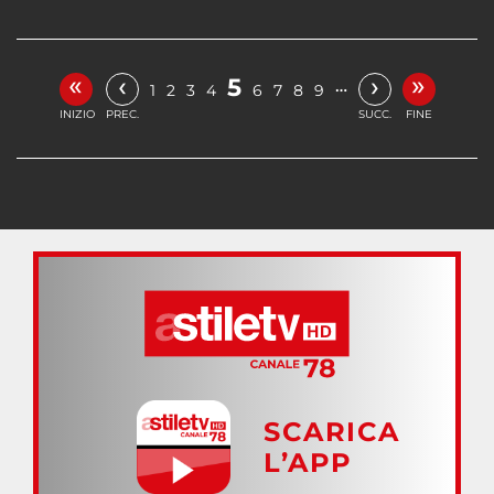
«
»
‹
›
5
…
1
2
3
4
6
7
8
9
INIZIO
PREC.
SUCC.
FINE
SCARICA
L’APP