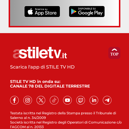
Scarica l'app di STILE TV HD
STILE TV HD in onda su:
CANALE 78 DEL DIGITALE TERRESTRE
Testata iscritta nel Registro della Stampa presso il Tribunale di
Salerno al n. 34/2009
Società iscritta nel Registro degli Operatori di Comunicazione c/o
l’AGCOM al n. 20133