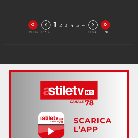
«
»
‹
›
1
…
2
3
4
5
INIZIO
PREC.
SUCC.
FINE
SCARICA
L’APP