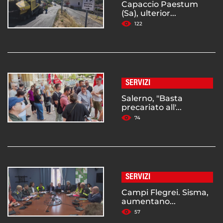
Capaccio Paestum
(Sa), ulterior...
122
SERVIZI
Salerno, "Basta
precariato all'...
74
SERVIZI
Campi Flegrei. Sisma,
aumentano...
57