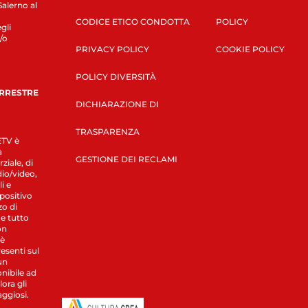
Salerno al
CODICE ETICO CONDOTTA
POLICY
gli
/o
PRIVACY POLICY
COOKIE POLICY
POLICY DIVERSITÀ
ERRESTRE
DICHIARAZIONE DI
TRASPARENZA
LETV è
a
GESTIONE DEI RECLAMI
ziale, di
dio/video,
i e
spositivo
zo di
 e tutto
on
 è
esenti sul
un
nibile ad
ora gli
aggiosi.