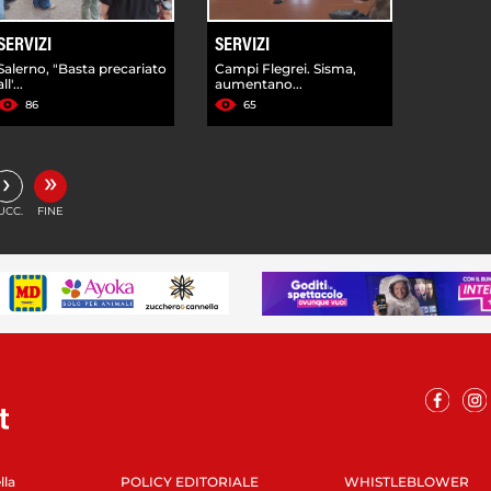
SERVIZI
SERVIZI
Salerno, "Basta precariato
Campi Flegrei. Sisma,
all'...
aumentano...
86
65
»
›
UCC.
FINE
lla
POLICY EDITORIALE
WHISTLEBLOWER