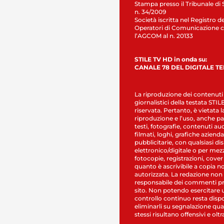
Stampa presso il Tribunale di 
n. 34/2009
Società iscritta nel Registro de
Operatori di Comunicazione c
l’AGCOM al n. 20133
STILE TV HD in onda su:
CANALE 78 DEL DIGITALE T
La riproduzione dei contenuti
giornalistici della testata STI
riservata. Pertanto, è vietata l
riproduzione e l’uso, anche par
testi, fotografie, contenuti au
filmati, loghi, grafiche aziendal
pubblicitarie, con qualsiasi di
elettronico/digitale o per mez
fotocopie, registrazioni, cover
quanto è ascrivibile a copia n
autorizzata. La redazione non
responsabile dei commenti pr
sito. Non potendo esercitare 
controllo continuo resta dispo
eliminarli su segnalazione qual
stessi risultano offensivi e oltr