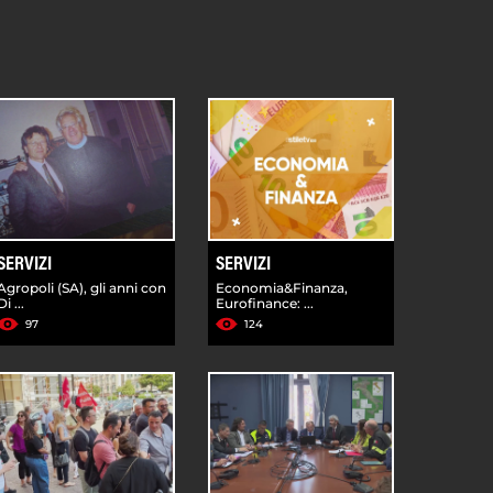
SERVIZI
SERVIZI
Agropoli (SA), gli anni con
Economia&Finanza,
Di ...
Eurofinance: ...
97
124