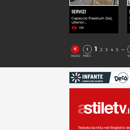
SERVIZI
Capaccio Paestum (Sa),
ulterior...
139
«
‹
1
…
2
3
4
5
INIZIO
PREC.
S
Testata iscritta nel Registro de