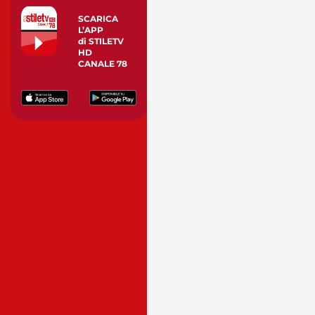
SCARICA
L’APP
di STILETV
HD
CANALE 78