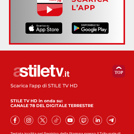
L’APP
Scarica l'app di STILE TV HD
STILE TV HD in onda su:
CANALE 78 DEL DIGITALE TERRESTRE
Testata iscritta nel Registro della Stampa presso il Tribunale di