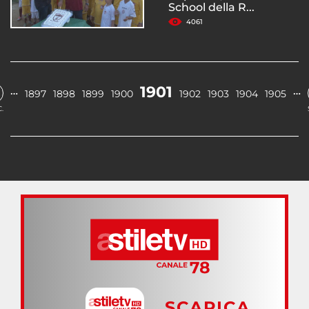
School della R...
4061
1901
…
…
1897
1898
1899
1900
1902
1903
1904
1905
.
SCARICA