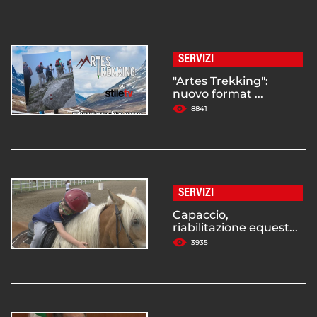
SERVIZI
"Artes Trekking":
nuovo format ...
8841
SERVIZI
Capaccio,
riabilitazione equest...
3935