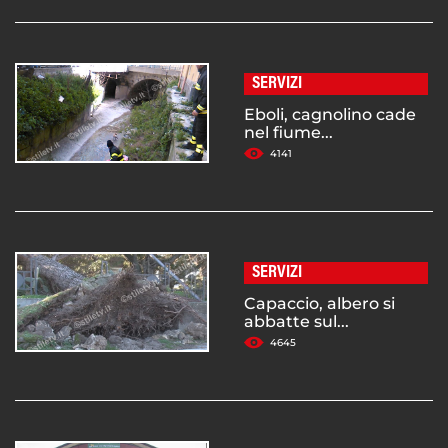
SERVIZI
Eboli, cagnolino cade
nel fiume...
4141
SERVIZI
Capaccio, albero si
abbatte sul...
4645