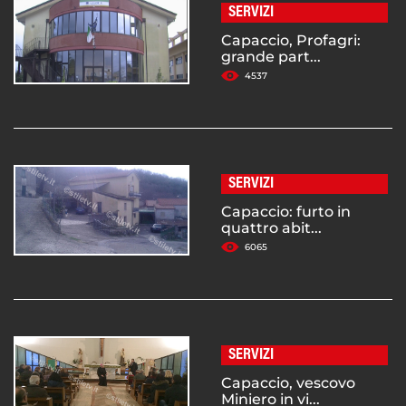
SERVIZI
Capaccio, Profagri:
grande part...
4537
SERVIZI
Capaccio: furto in
quattro abit...
6065
SERVIZI
Capaccio, vescovo
Miniero in vi...