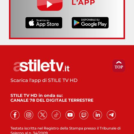
L’APP
Scarica l'app di STILE TV HD
STILE TV HD in onda su:
CANALE 78 DEL DIGITALE TERRESTRE
Testata iscritta nel Registro della Stampa presso il Tribunale di
Salerno al n. 34/2009