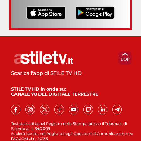
Scarica l'app di STILE TV HD
STILE TV HD in onda su:
CANALE 78 DEL DIGITALE TERRESTRE
Testata iscritta nel Registro della Stampa presso il Tribunale di
Salerno al n. 34/2009
Società iscritta nel Registro degli Operatori di Comunicazione c/o
l’AGCOM al n. 20133