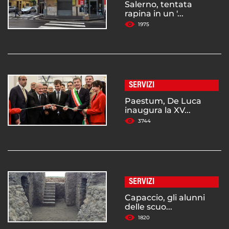
Salerno, tentata
rapina in un '...
1975
SERVIZI
Paestum, De Luca
inaugura la XV...
3744
SERVIZI
Capaccio, gli alunni
delle scuo...
1820