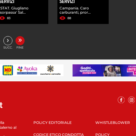
SERVIZI
SERVIZI
ISTAT. Giugliano
Campania. Caro
'sorpassa' Sal...
carburanti, pror...
83
88
»
›
…
SUCC.
FINE
lla
POLICY EDITORIALE
WHISTLEBLOWER
Salerno al
CODICE ETICO CONDOTTA
POLICY