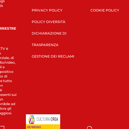
gli
/o
PRIVACY POLICY
COOKIE POLICY
POLICY DIVERSITÀ
ERRESTRE
DICHIARAZIONE DI
TRASPARENZA
LETV è
a
GESTIONE DEI RECLAMI
ziale, di
dio/video,
i e
spositivo
zo di
 e tutto
on
 è
esenti sul
un
nibile ad
ora gli
aggiosi.