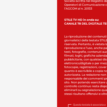
Società iscritta nel Registro de
Operatori di Comunicazione c
l’AGCOM al n. 20133
STILE TV HD in onda su:
CANALE 78 DEL DIGITALE T
La riproduzione dei contenuti
giornalistici della testata STI
riservata. Pertanto, è vietata l
riproduzione e l’uso, anche par
testi, fotografie, contenuti au
filmati, loghi, grafiche aziendal
pubblicitarie, con qualsiasi di
elettronico/digitale o per mez
fotocopie, registrazioni, cover
quanto è ascrivibile a copia n
autorizzata. La redazione non
responsabile dei commenti pr
sito. Non potendo esercitare 
controllo continuo resta dispo
eliminarli su segnalazione qual
stessi risultano offensivi e oltr