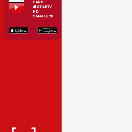
L’APP
di STILETV
HD
CANALE 78