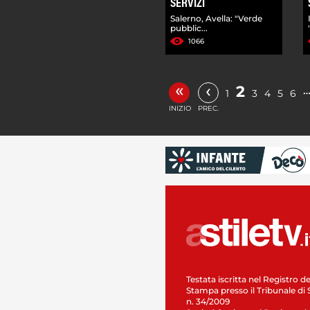
SERVIZI
Salerno, Avella: "Verde
pubblic...
1066
«
‹
2
1
3
4
5
6
INIZIO
PREC.
Testata iscritta nel Registro de
Stampa presso il Tribunale di 
n. 34/2009