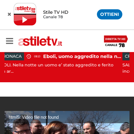
Stile TV HD
OTTIENI
Canale 78
Eboli, uomo aggredito nella notte: indagini in corso
CRONACA
08:13
08:0
tte un uomo e’ stato aggredito e ferito
SALERNO. L’ANPANA 
incendi...
html5: Video file not found