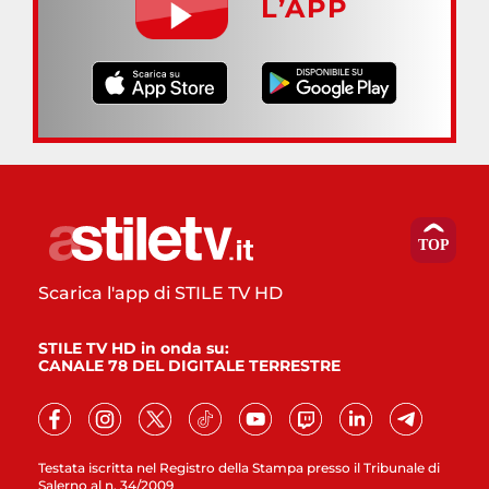
L’APP
Scarica l'app di STILE TV HD
STILE TV HD in onda su:
CANALE 78 DEL DIGITALE TERRESTRE
Testata iscritta nel Registro della Stampa presso il Tribunale di
Salerno al n. 34/2009