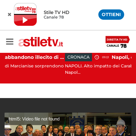
Stile TV HD
OTTIENI
Canale 78
Aversa, abbandono illecito di rifiuti: uomo sorpreso dai carabinieri
CRONACA
09:13
cianise sorprendono
NAPOLI. Alto impatto dei Carabinieri della
Napol...
html5: Video file not found