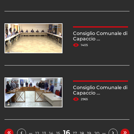
Consiglio Comunale di
Capaccio ...
1405
Consiglio Comunale di
Capaccio ...
2965
«
»
‹
›
16
…
…
12
13
14
15
17
18
19
20