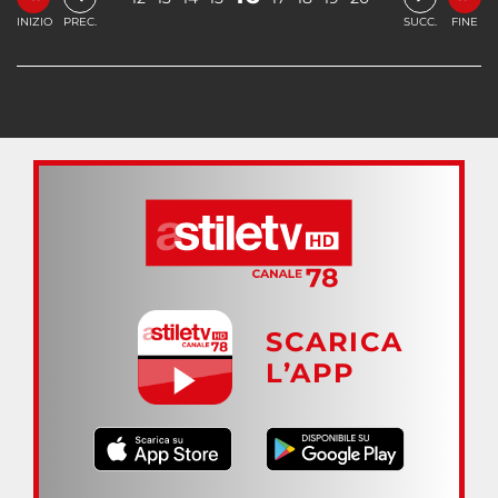
INIZIO
PREC.
SUCC.
FINE
SCARICA
L’APP