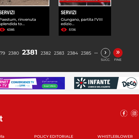
SERVIZI
SERVIZI
Paestum, rinvenuta
Giungano, partita l'VIII
splendida to...
edizio...
6385
5136
»
›
2381
…
379
2380
2382
2383
2384
2385
SUCC.
FINE
lla
POLICY EDITORIALE
WHISTLEBLOWER