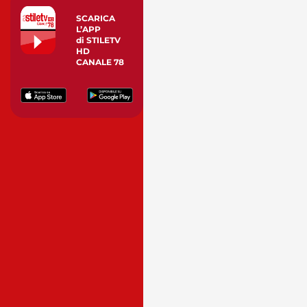
SCARICA
L’APP
di STILETV
HD
CANALE 78