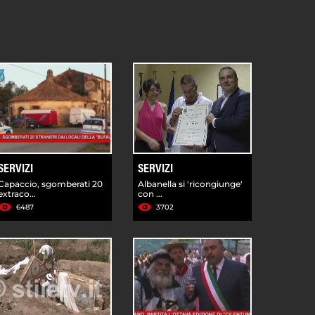
SERVIZI
SERVIZI
Capaccio, sgomberati 20
Albanella si 'ricongiunge'
extraco...
con ...
6487
3702