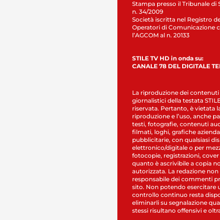
Stampa presso il Tribunale di 
n. 34/2009
Società iscritta nel Registro de
Operatori di Comunicazione c
l’AGCOM al n. 20133
STILE TV HD in onda su:
CANALE 78 DEL DIGITALE T
La riproduzione dei contenuti
giornalistici della testata STI
riservata. Pertanto, è vietata l
riproduzione e l’uso, anche par
testi, fotografie, contenuti au
filmati, loghi, grafiche aziendal
pubblicitarie, con qualsiasi di
elettronico/digitale o per mez
fotocopie, registrazioni, cover
quanto è ascrivibile a copia n
autorizzata. La redazione non
responsabile dei commenti pr
sito. Non potendo esercitare 
controllo continuo resta dispo
eliminarli su segnalazione qual
stessi risultano offensivi e oltr