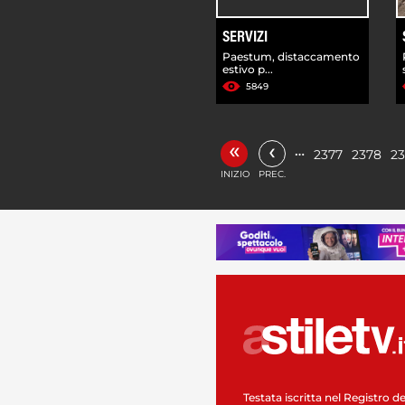
SERVIZI
Paestum, distaccamento
estivo p...
5849
«
‹
…
2377
2378
2
INIZIO
PREC.
Testata iscritta nel Registro de