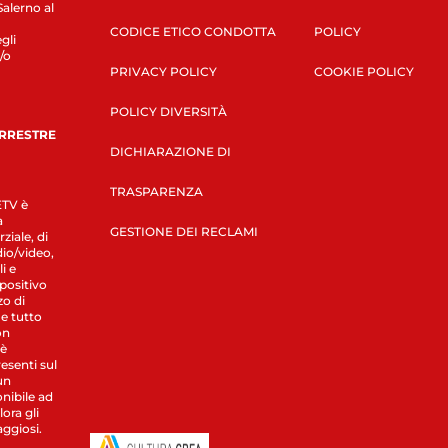
Salerno al
CODICE ETICO CONDOTTA
POLICY
gli
/o
PRIVACY POLICY
COOKIE POLICY
POLICY DIVERSITÀ
ERRESTRE
DICHIARAZIONE DI
TRASPARENZA
LETV è
a
GESTIONE DEI RECLAMI
ziale, di
dio/video,
i e
spositivo
zo di
 e tutto
on
 è
esenti sul
un
nibile ad
ora gli
aggiosi.