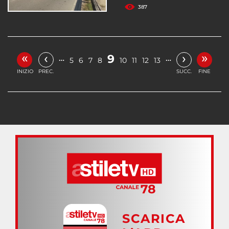
387
«
»
‹
›
9
…
…
5
6
7
8
10
11
12
13
INIZIO
PREC.
SUCC.
FINE
SCARICA