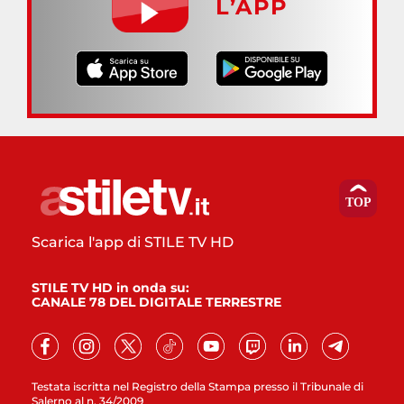
L’APP
Scarica l'app di STILE TV HD
STILE TV HD in onda su:
CANALE 78 DEL DIGITALE TERRESTRE
Testata iscritta nel Registro della Stampa presso il Tribunale di
Salerno al n. 34/2009