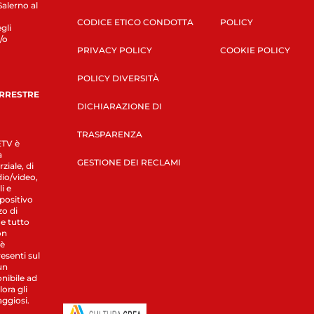
Salerno al
CODICE ETICO CONDOTTA
POLICY
gli
/o
PRIVACY POLICY
COOKIE POLICY
POLICY DIVERSITÀ
ERRESTRE
DICHIARAZIONE DI
TRASPARENZA
LETV è
a
GESTIONE DEI RECLAMI
ziale, di
dio/video,
i e
spositivo
zo di
 e tutto
on
 è
esenti sul
un
nibile ad
ora gli
aggiosi.