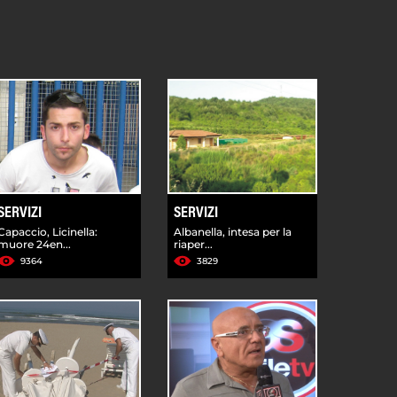
SERVIZI
SERVIZI
Capaccio, Licinella:
Albanella, intesa per la
muore 24en...
riaper...
9364
3829