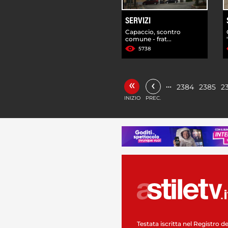
SERVIZI
Capaccio, scontro
comune - frat...
5738
«
‹
…
2384
2385
2
INIZIO
PREC.
Testata iscritta nel Registro de