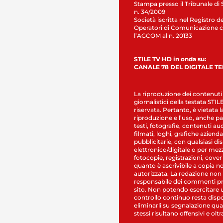
Stampa presso il Tribunale di 
n. 34/2009
Società iscritta nel Registro de
Operatori di Comunicazione c
l’AGCOM al n. 20133
STILE TV HD in onda su:
CANALE 78 DEL DIGITALE T
La riproduzione dei contenuti
giornalistici della testata STI
riservata. Pertanto, è vietata l
riproduzione e l’uso, anche par
testi, fotografie, contenuti au
filmati, loghi, grafiche aziendal
pubblicitarie, con qualsiasi di
elettronico/digitale o per mez
fotocopie, registrazioni, cover
quanto è ascrivibile a copia n
autorizzata. La redazione non
responsabile dei commenti pr
sito. Non potendo esercitare 
controllo continuo resta dispo
eliminarli su segnalazione qual
stessi risultano offensivi e oltr