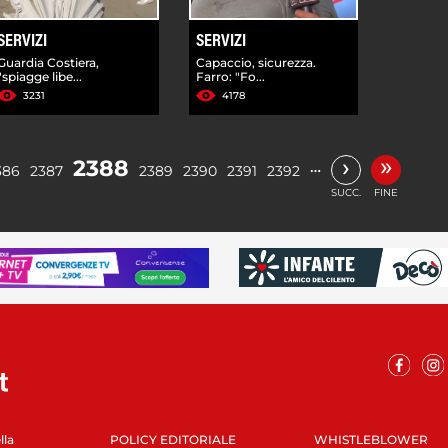
SERVIZI
SERVIZI
Guardia Costiera,
Capaccio, sicurezza.
"spiagge libe...
Farro: "Fo...
3231
4178
»
›
2388
…
386
2387
2389
2390
2391
2392
SUCC.
FINE
lla
POLICY EDITORIALE
WHISTLEBLOWER