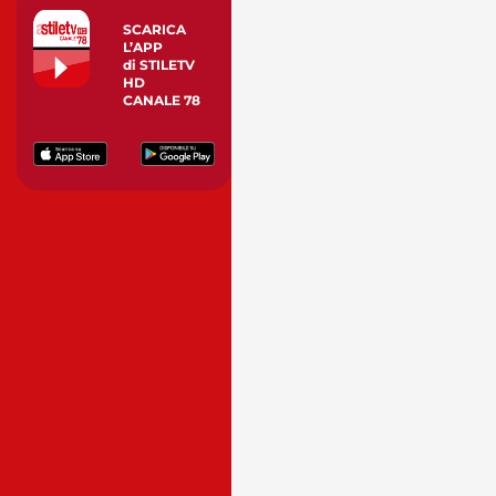
SCARICA
L’APP
di STILETV
HD
CANALE 78