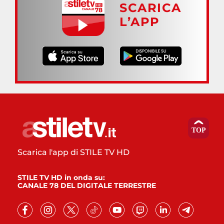
SCARICA
L’APP
Scarica l'app di STILE TV HD
STILE TV HD in onda su:
CANALE 78 DEL DIGITALE TERRESTRE