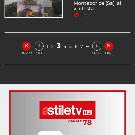
Montecorice (Sa), al
via festa ...
152
«
»
‹
›
3
…
1
2
4
5
6
7
INIZIO
PREC.
SUCC.
FINE