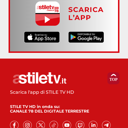
SCARICA
L’APP
Scarica l'app di STILE TV HD
STILE TV HD in onda su:
CANALE 78 DEL DIGITALE TERRESTRE