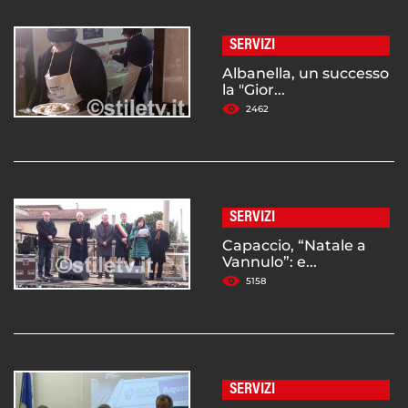
SERVIZI
Albanella, un successo
la "Gior...
2462
SERVIZI
Capaccio, “Natale a
Vannulo”: e...
5158
SERVIZI