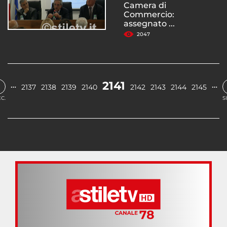
Camera di
Commercio:
assegnato ...
2047
2141
…
…
2137
2138
2139
2140
2142
2143
2144
2145
C.
S