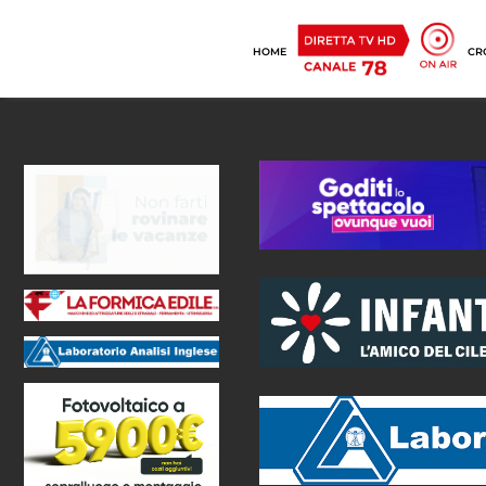
HOME
CR