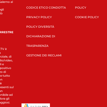
Salerno al
CODICE ETICO CONDOTTA
POLICY
gli
/o
PRIVACY POLICY
COOKIE POLICY
POLICY DIVERSITÀ
ERRESTRE
DICHIARAZIONE DI
TRASPARENZA
LETV è
a
GESTIONE DEI RECLAMI
ziale, di
dio/video,
i e
spositivo
zo di
 e tutto
on
 è
esenti sul
un
nibile ad
ora gli
aggiosi.