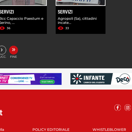
SERVIZI
SERVIZI
Bcc Capaccio Paestum e
Agropoli (Sa), cittadini
Serino, ...
incate...
36
33
»
›
UCC.
FINE
lla
POLICY EDITORIALE
WHISTLEBLOWER