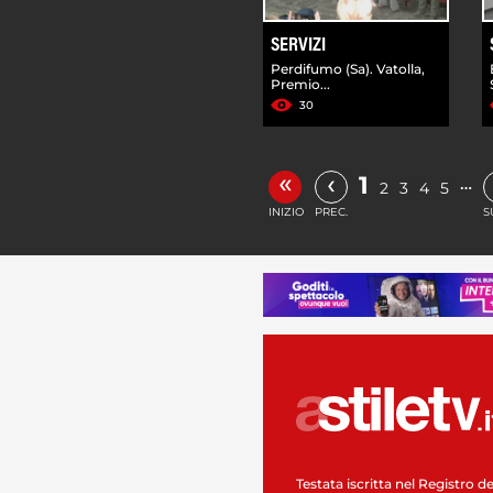
SERVIZI
Perdifumo (Sa). Vatolla,
Premio...
30
«
‹
1
…
2
3
4
5
INIZIO
PREC.
S
Testata iscritta nel Registro de