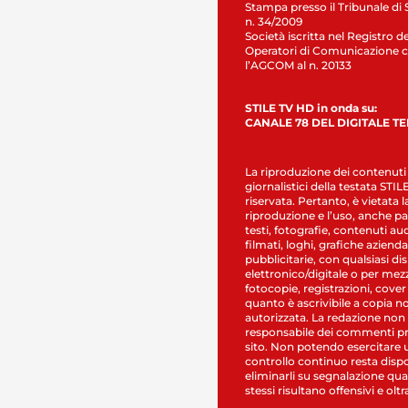
Stampa presso il Tribunale di 
n. 34/2009
Società iscritta nel Registro de
Operatori di Comunicazione c
l’AGCOM al n. 20133
STILE TV HD in onda su:
CANALE 78 DEL DIGITALE T
La riproduzione dei contenuti
giornalistici della testata STI
riservata. Pertanto, è vietata l
riproduzione e l’uso, anche par
testi, fotografie, contenuti au
filmati, loghi, grafiche aziendal
pubblicitarie, con qualsiasi di
elettronico/digitale o per mez
fotocopie, registrazioni, cover
quanto è ascrivibile a copia n
autorizzata. La redazione non
responsabile dei commenti pr
sito. Non potendo esercitare 
controllo continuo resta dispo
eliminarli su segnalazione qual
stessi risultano offensivi e oltr