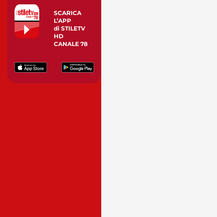
SCARICA
L’APP
di STILETV
HD
CANALE 78