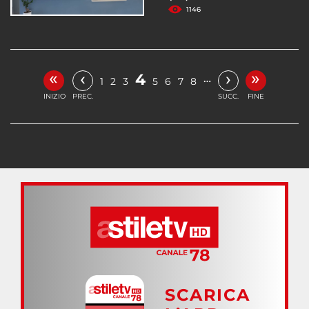
1146
«
»
‹
›
4
…
1
2
3
5
6
7
8
INIZIO
PREC.
SUCC.
FINE
SCARICA