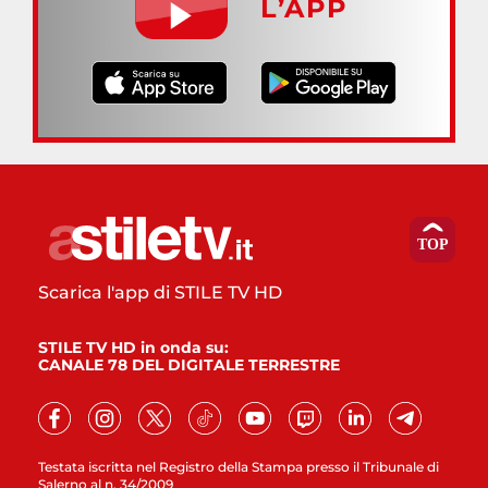
L’APP
Scarica l'app di STILE TV HD
STILE TV HD in onda su:
CANALE 78 DEL DIGITALE TERRESTRE
Testata iscritta nel Registro della Stampa presso il Tribunale di
Salerno al n. 34/2009