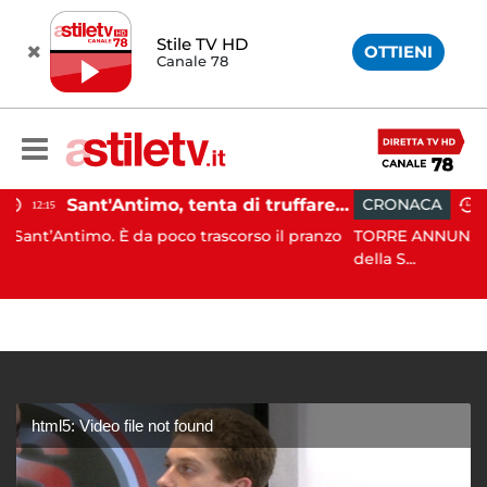
Stile TV HD
OTTIENI
Canale 78
Sant'Antimo, tenta di truffare anziana: 16enne denunciato dai carabinieri
CRONACA
14:17
a poco trascorso il pranzo
TORRE ANNUNZIATA. In data 4 agost
della S...
html5: Video file not found