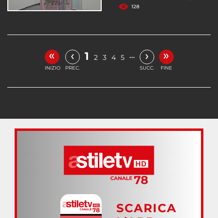
128
«
»
‹
›
1
…
2
3
4
5
INIZIO
PREC.
SUCC.
FINE
SCARICA