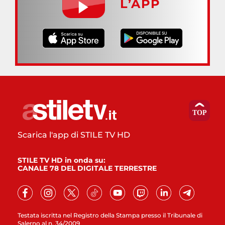
L’APP
Scarica l'app di STILE TV HD
STILE TV HD in onda su:
CANALE 78 DEL DIGITALE TERRESTRE
Testata iscritta nel Registro della Stampa presso il Tribunale di
Salerno al n. 34/2009