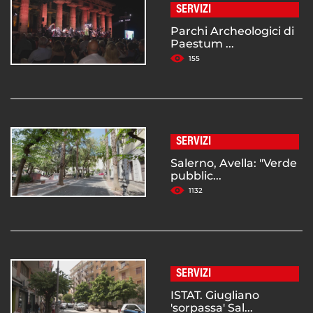
SERVIZI
Parchi Archeologici di
Paestum ...
155
SERVIZI
Salerno, Avella: "Verde
pubblic...
1132
SERVIZI
ISTAT. Giugliano
'sorpassa' Sal...