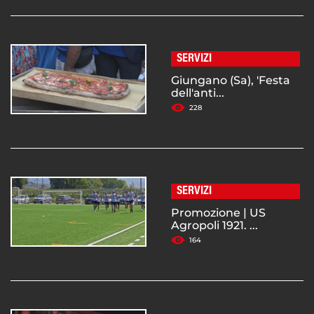
SERVIZI
Giungano (Sa), 'Festa
dell'anti...
228
SERVIZI
Promozione | US
Agropoli 1921. ...
164