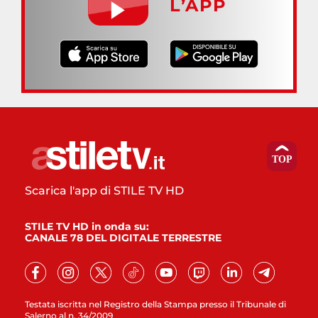
L’APP
Scarica l'app di STILE TV HD
STILE TV HD in onda su:
CANALE 78 DEL DIGITALE TERRESTRE
Testata iscritta nel Registro della Stampa presso il Tribunale di
Salerno al n. 34/2009