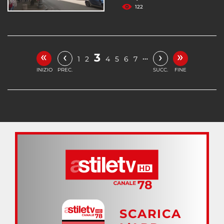
122
«
»
‹
›
3
…
1
2
4
5
6
7
INIZIO
PREC.
SUCC.
FINE
SCARICA