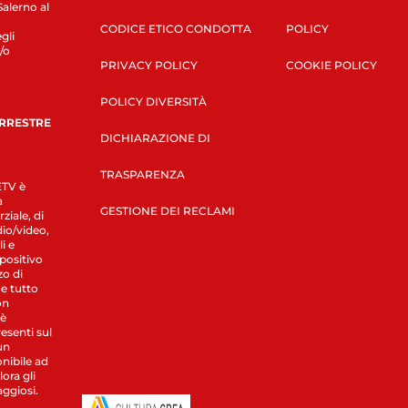
Salerno al
CODICE ETICO CONDOTTA
POLICY
gli
/o
PRIVACY POLICY
COOKIE POLICY
POLICY DIVERSITÀ
ERRESTRE
DICHIARAZIONE DI
TRASPARENZA
LETV è
a
GESTIONE DEI RECLAMI
ziale, di
dio/video,
i e
spositivo
zo di
 e tutto
on
 è
esenti sul
un
nibile ad
ora gli
aggiosi.