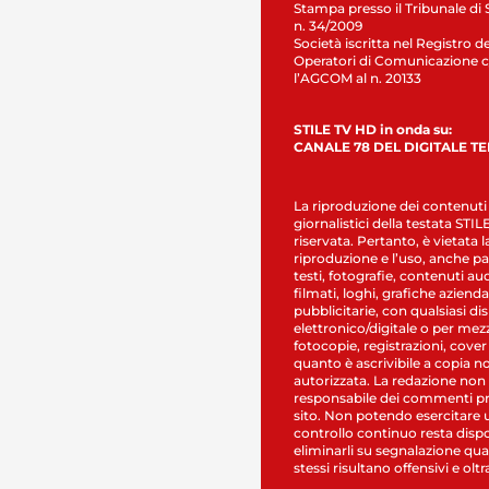
Stampa presso il Tribunale di 
n. 34/2009
Società iscritta nel Registro de
Operatori di Comunicazione c
l’AGCOM al n. 20133
STILE TV HD in onda su:
CANALE 78 DEL DIGITALE T
La riproduzione dei contenuti
giornalistici della testata STI
riservata. Pertanto, è vietata l
riproduzione e l’uso, anche par
testi, fotografie, contenuti au
filmati, loghi, grafiche aziendal
pubblicitarie, con qualsiasi di
elettronico/digitale o per mez
fotocopie, registrazioni, cover
quanto è ascrivibile a copia n
autorizzata. La redazione non
responsabile dei commenti pr
sito. Non potendo esercitare 
controllo continuo resta dispo
eliminarli su segnalazione qual
stessi risultano offensivi e oltr