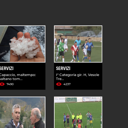
SERVIZI
SERVIZI
Capaccio, maltempo:
I° Categoria gir. H, Vesole
saltano tom...
Tre...
7490
4237