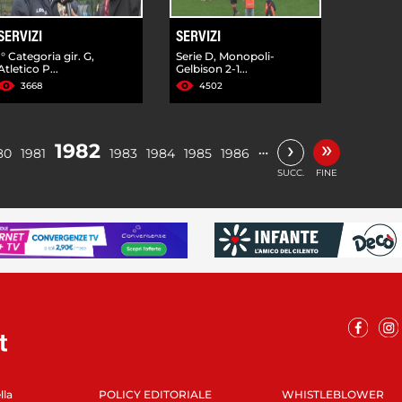
SERVIZI
SERVIZI
I° Categoria gir. G,
Serie D, Monopoli-
Atletico P...
Gelbison 2-1...
3668
4502
»
›
1982
…
80
1981
1983
1984
1985
1986
SUCC.
FINE
lla
POLICY EDITORIALE
WHISTLEBLOWER