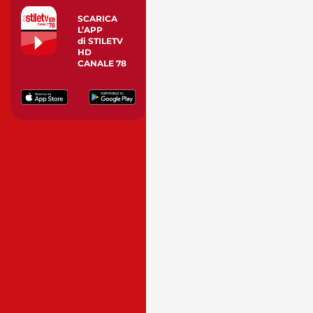
SCARICA
L’APP
di STILETV
HD
CANALE 78