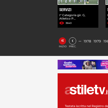
SERVIZI
I° Categoria gir. G,
Atletico P...
3643
«
‹
…
1978
1979
19
INIZIO
PREC.
Testata iscritta nel Registro de