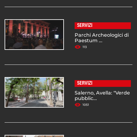
SERVIZI
Parchi Archeologici di
Paestum ...
113
SERVIZI
Salerno, Avella: "Verde
pubblic...
1051