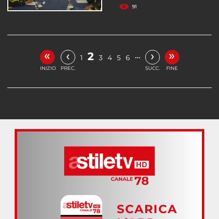
91
«
»
‹
›
2
…
1
3
4
5
6
INIZIO
PREC.
SUCC.
FINE
SCARICA