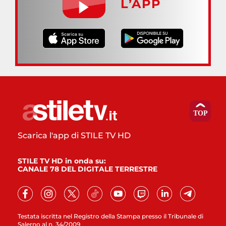
L’APP
Scarica l'app di STILE TV HD
STILE TV HD in onda su:
CANALE 78 DEL DIGITALE TERRESTRE
Testata iscritta nel Registro della Stampa presso il Tribunale di
Salerno al n. 34/2009