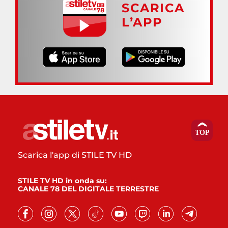
SCARICA
L’APP
Scarica l'app di STILE TV HD
STILE TV HD in onda su:
CANALE 78 DEL DIGITALE TERRESTRE