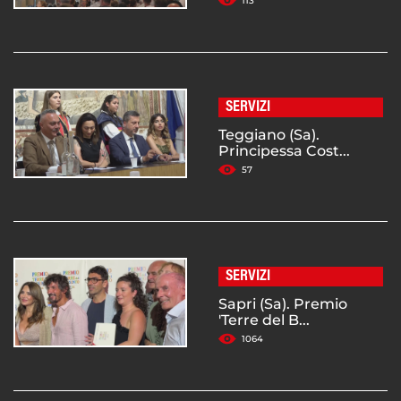
113
SERVIZI
Teggiano (Sa).
Principessa Cost...
57
SERVIZI
Sapri (Sa). Premio
'Terre del B...
1064