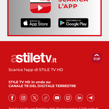
L’APP
Scarica l'app di STILE TV HD
STILE TV HD in onda su:
CANALE 78 DEL DIGITALE TERRESTRE
Testata iscritta nel Registro della Stampa presso il Tribunale di