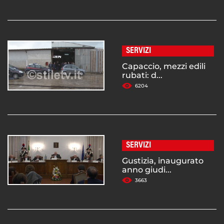
SERVIZI
Capaccio, mezzi edili
rubati: d...
6204
SERVIZI
Gustizia, inaugurato
anno giudi...
3663