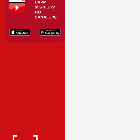
L’APP
di STILETV
HD
CANALE 78