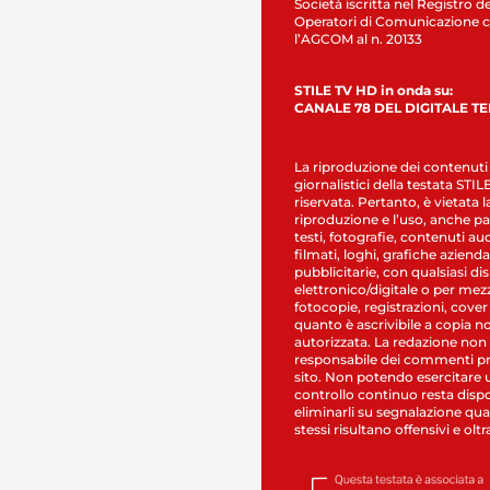
Società iscritta nel Registro de
Operatori di Comunicazione c
l’AGCOM al n. 20133
STILE TV HD in onda su:
CANALE 78 DEL DIGITALE T
La riproduzione dei contenuti
giornalistici della testata STI
riservata. Pertanto, è vietata l
riproduzione e l’uso, anche par
testi, fotografie, contenuti au
filmati, loghi, grafiche aziendal
pubblicitarie, con qualsiasi di
elettronico/digitale o per mez
fotocopie, registrazioni, cover
quanto è ascrivibile a copia n
autorizzata. La redazione non
responsabile dei commenti pr
sito. Non potendo esercitare 
controllo continuo resta dispo
eliminarli su segnalazione qual
stessi risultano offensivi e oltr