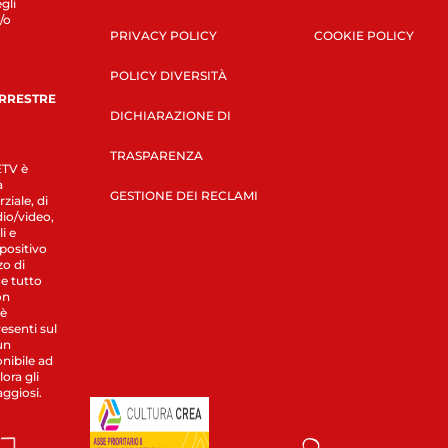
gli
/o
PRIVACY POLICY
COOKIE POLICY
POLICY DIVERSITÀ
ERRESTRE
DICHIARAZIONE DI
TRASPARENZA
LETV è
a
GESTIONE DEI RECLAMI
ziale, di
dio/video,
i e
spositivo
zo di
 e tutto
on
 è
esenti sul
un
nibile ad
ora gli
aggiosi.