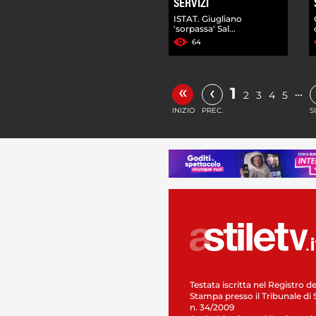
SERVIZI
ISTAT. Giugliano
'sorpassa' Sal...
64
«
‹
1
…
2
3
4
5
INIZIO
PREC.
S
Testata iscritta nel Registro de
Stampa presso il Tribunale di 
n. 34/2009