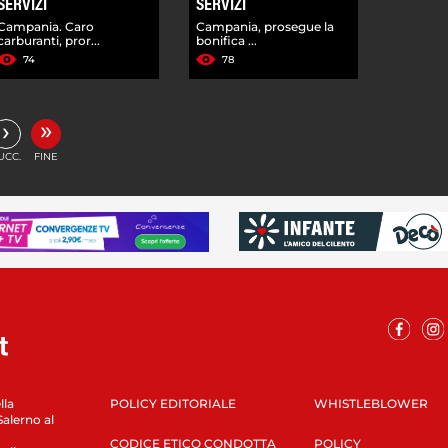
SERVIZI
SERVIZI
Campania. Caro
Campania, prosegue la
carburanti, pror...
bonifica ...
74
78
»
›
UCC.
FINE
lla
POLICY EDITORIALE
WHISTLEBLOWER
Salerno al
CODICE ETICO CONDOTTA
POLICY