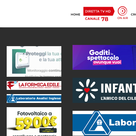
HOME
CR