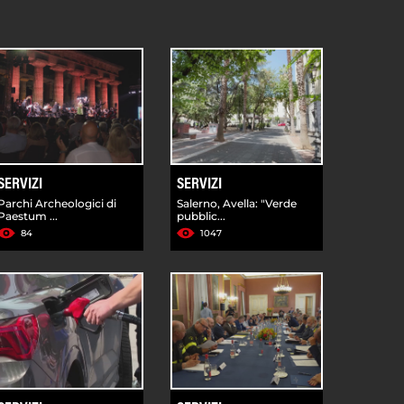
SERVIZI
SERVIZI
Parchi Archeologici di
Salerno, Avella: "Verde
Paestum ...
pubblic...
84
1047