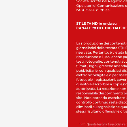
Società iscritta nel Registro de
Operatori di Comunicazione c
l’AGCOM al n. 20133
STILE TV HD in onda su:
CANALE 78 DEL DIGITALE T
La riproduzione dei contenuti
giornalistici della testata STI
riservata. Pertanto, è vietata l
riproduzione e l’uso, anche par
testi, fotografie, contenuti au
filmati, loghi, grafiche aziendal
pubblicitarie, con qualsiasi di
elettronico/digitale o per mez
fotocopie, registrazioni, cover
quanto è ascrivibile a copia n
autorizzata. La redazione non
responsabile dei commenti pr
sito. Non potendo esercitare 
controllo continuo resta dispo
eliminarli su segnalazione qual
stessi risultano offensivi e oltr