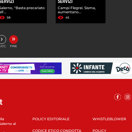
SERVIZI
SERVIZI
Salerno, "Basta precariato
Campi Flegrei. Sisma,
all'...
aumentano...
58
45
»
›
UCC.
FINE
lla
POLICY EDITORIALE
WHISTLEBLOWER
Salerno al
CODICE ETICO CONDOTTA
POLICY