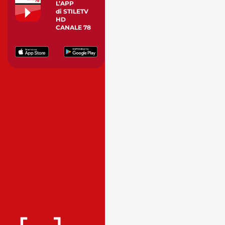
L’APP
di STILETV
HD
CANALE 78