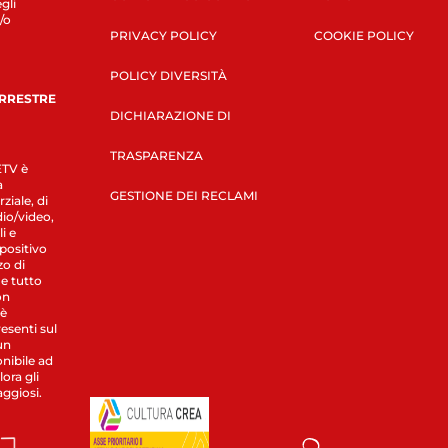
gli
/o
PRIVACY POLICY
COOKIE POLICY
POLICY DIVERSITÀ
ERRESTRE
DICHIARAZIONE DI
TRASPARENZA
LETV è
a
GESTIONE DEI RECLAMI
ziale, di
dio/video,
i e
spositivo
zo di
 e tutto
on
 è
esenti sul
un
nibile ad
ora gli
aggiosi.