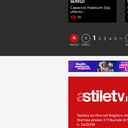
SERVIZI
Capaccio Paestum (Sa),
ulterior...
92
«
‹
1
…
2
3
4
5
INIZIO
PREC.
S
Testata iscritta nel Registro de
Stampa presso il Tribunale di 
n. 34/2009