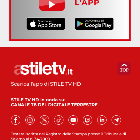
L’APP
Scarica l'app di STILE TV HD
STILE TV HD in onda su:
CANALE 78 DEL DIGITALE TERRESTRE
Testata iscritta nel Registro della Stampa presso il Tribunale di
Salerno al n. 34/2009