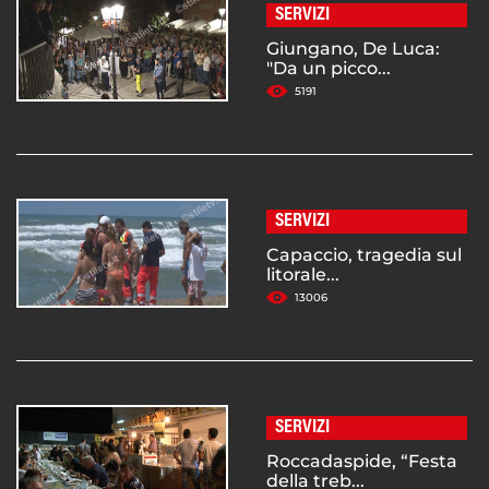
SERVIZI
Giungano, De Luca:
"Da un picco...
5191
SERVIZI
Capaccio, tragedia sul
litorale...
13006
SERVIZI
Roccadaspide, “Festa
della treb...