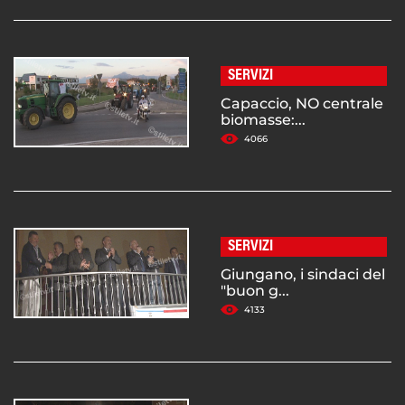
SERVIZI
Capaccio, NO centrale
biomasse:...
4066
SERVIZI
Giungano, i sindaci del
"buon g...
4133