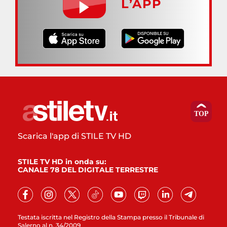
L’APP
Scarica l'app di STILE TV HD
STILE TV HD in onda su:
CANALE 78 DEL DIGITALE TERRESTRE
Testata iscritta nel Registro della Stampa presso il Tribunale di
Salerno al n. 34/2009