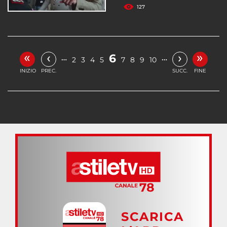
127
«
»
‹
›
6
…
…
2
3
4
5
7
8
9
10
INIZIO
PREC.
SUCC.
FINE
SCARICA