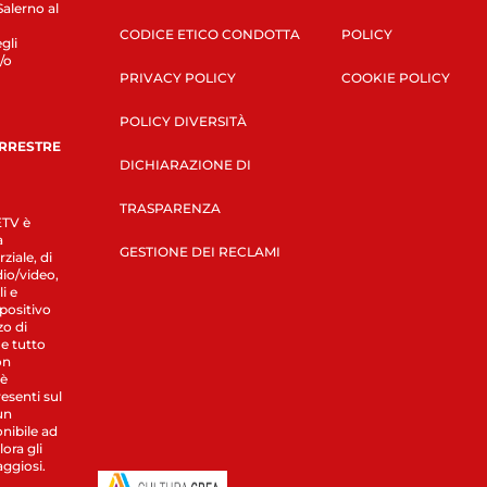
Salerno al
CODICE ETICO CONDOTTA
POLICY
gli
/o
PRIVACY POLICY
COOKIE POLICY
POLICY DIVERSITÀ
ERRESTRE
DICHIARAZIONE DI
TRASPARENZA
LETV è
a
GESTIONE DEI RECLAMI
ziale, di
dio/video,
i e
spositivo
zo di
 e tutto
on
 è
esenti sul
un
nibile ad
ora gli
aggiosi.