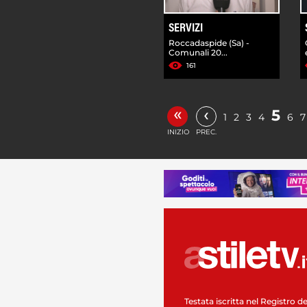
SERVIZI
Roccadaspide (Sa) -
Comunali 20...
161
«
‹
5
1
2
3
4
6
7
INIZIO
PREC.
Testata iscritta nel Registro de