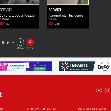
SERVIZI
SERVIZI
Cultura, tappe a Pozzuoli
Agropoli (Sa), incidente
e Pom...
tra du...
123
288
»
›
…
8
9
SUCC.
FINE
lla
POLICY EDITORIALE
WHISTLEBLOWER