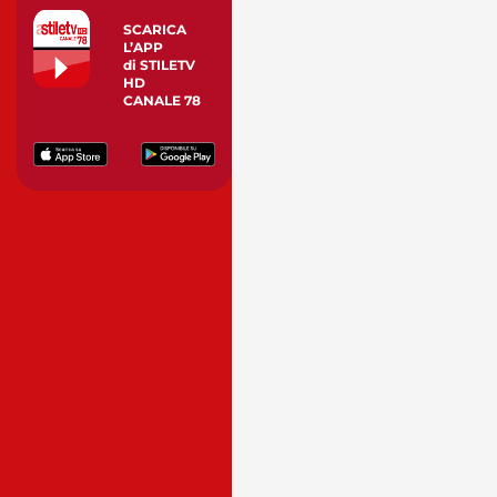
SCARICA
L’APP
di STILETV
HD
CANALE 78