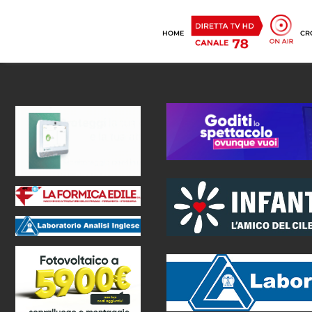
HOME
CR