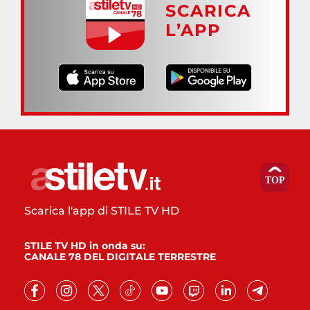
SCARICA
L’APP
Scarica l'app di STILE TV HD
STILE TV HD in onda su:
CANALE 78 DEL DIGITALE TERRESTRE