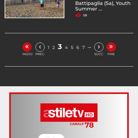
Battipaglia (Sa), Youth
Summer ...
58
«
»
‹
›
3
…
1
2
4
5
6
7
INIZIO
PREC.
SUCC.
FINE