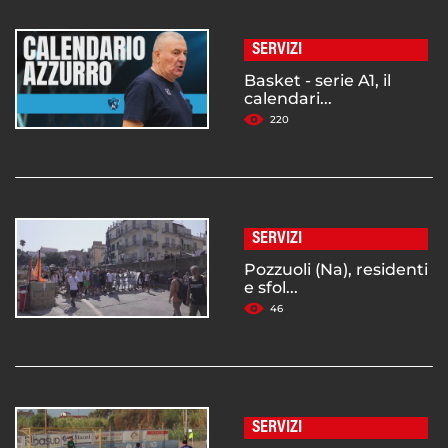
SERVIZI
Basket - serie A1, il
calendari...
220
SERVIZI
Pozzuoli (Na), residenti
e sfol...
46
SERVIZI