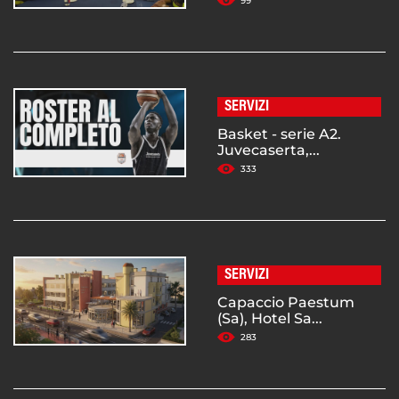
99
SERVIZI
Basket - serie A2.
Juvecaserta,...
333
SERVIZI
Capaccio Paestum
(Sa), Hotel Sa...
283