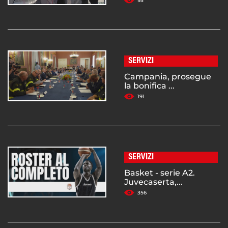
95
SERVIZI
Campania, prosegue
la bonifica ...
191
SERVIZI
Basket - serie A2.
Juvecaserta,...
356