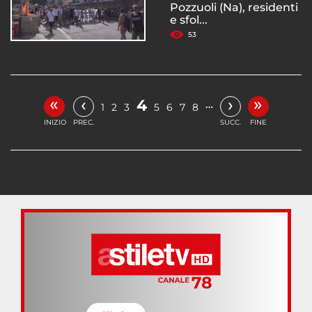
Pozzuoli (Na), residenti
e sfol...
53
«
»
‹
›
4
…
1
2
3
5
6
7
8
INIZIO
PREC.
SUCC.
FINE