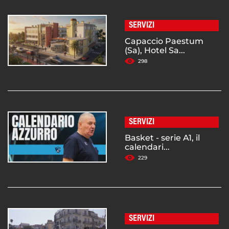
SERVIZI
Capaccio Paestum
(Sa), Hotel Sa...
298
SERVIZI
Basket - serie A1, il
calendari...
229
SERVIZI