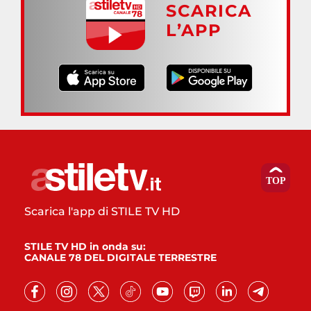
SCARICA
L’APP
Scarica l'app di STILE TV HD
STILE TV HD in onda su:
CANALE 78 DEL DIGITALE TERRESTRE