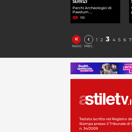
SERVIZI
Parchi Archeologici di
Paestum ...
155
«
‹
3
1
2
4
5
6
7
INIZIO
PREC.
Testata iscritta nel Registro de
Stampa presso il Tribunale di 
n. 34/2009