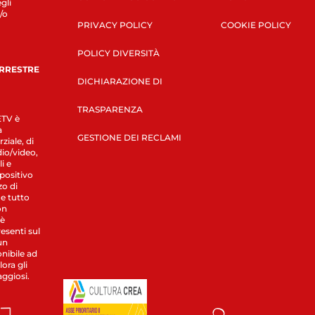
gli
/o
PRIVACY POLICY
COOKIE POLICY
POLICY DIVERSITÀ
ERRESTRE
DICHIARAZIONE DI
TRASPARENZA
LETV è
a
GESTIONE DEI RECLAMI
ziale, di
dio/video,
i e
spositivo
zo di
 e tutto
on
 è
esenti sul
un
nibile ad
ora gli
aggiosi.