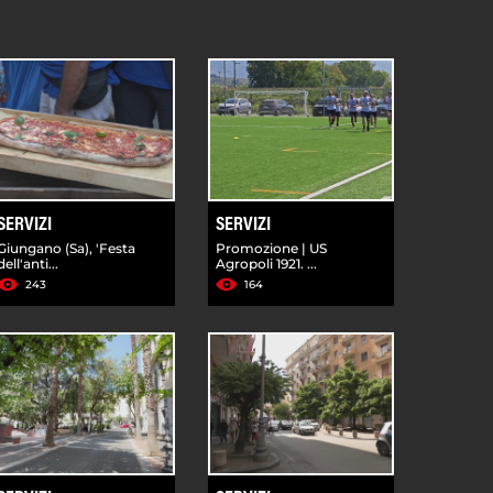
SERVIZI
SERVIZI
Giungano (Sa), 'Festa
Promozione | US
dell'anti...
Agropoli 1921. ...
243
164