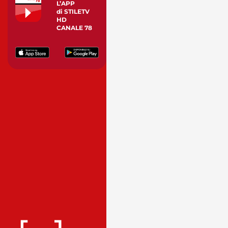
L’APP
di STILETV
HD
CANALE 78