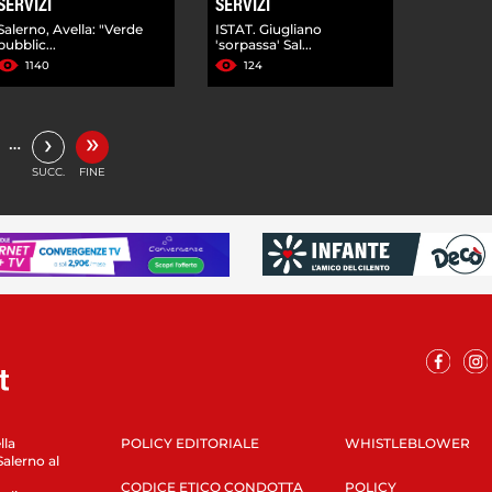
SERVIZI
SERVIZI
Salerno, Avella: "Verde
ISTAT. Giugliano
pubblic...
'sorpassa' Sal...
1140
124
»
›
…
SUCC.
FINE
lla
POLICY EDITORIALE
WHISTLEBLOWER
Salerno al
CODICE ETICO CONDOTTA
POLICY