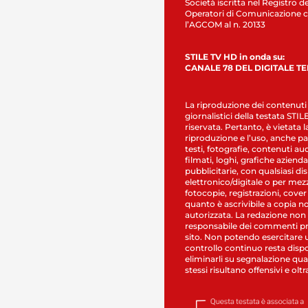
Società iscritta nel Registro de
Operatori di Comunicazione c
l’AGCOM al n. 20133
STILE TV HD in onda su:
CANALE 78 DEL DIGITALE T
La riproduzione dei contenuti
giornalistici della testata STI
riservata. Pertanto, è vietata l
riproduzione e l’uso, anche par
testi, fotografie, contenuti au
filmati, loghi, grafiche aziendal
pubblicitarie, con qualsiasi di
elettronico/digitale o per mez
fotocopie, registrazioni, cover
quanto è ascrivibile a copia n
autorizzata. La redazione non
responsabile dei commenti pr
sito. Non potendo esercitare 
controllo continuo resta dispo
eliminarli su segnalazione qual
stessi risultano offensivi e oltr