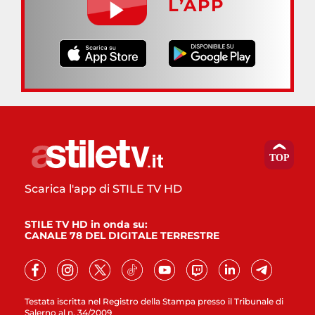
L’APP
Scarica l'app di STILE TV HD
STILE TV HD in onda su:
CANALE 78 DEL DIGITALE TERRESTRE
Testata iscritta nel Registro della Stampa presso il Tribunale di
Salerno al n. 34/2009