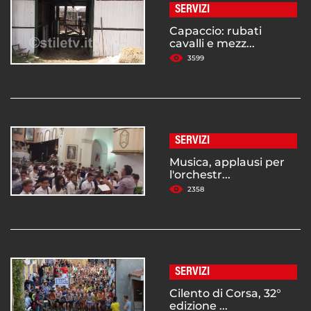
SERVIZI
Capaccio: rubati
cavalli e mezz...
3599
SERVIZI
Musica, applausi per
l'orchestr...
2358
SERVIZI
Cilento di Corsa, 32°
edizione ...