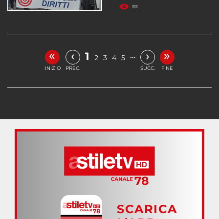
111
«
»
‹
›
1
…
2
3
4
5
INIZIO
PREC.
SUCC.
FINE
SCARICA