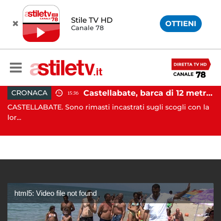
Stile TV HD
OTTIENI
Canale 78
incidente tra due auto: 4 feriti
Castellabate, barca di 12 metri resta incastrata sugli scogli: salvate 9 persone
CRONACA
15:36
CASTELLABATE. Sono rimasti incastrati sugli scogli con la
C
lor...
qu
html5: Video file not found