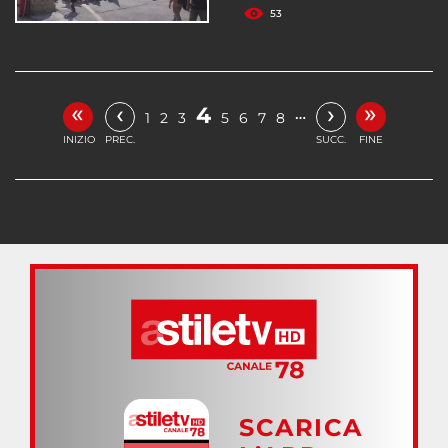
53
«
»
‹
›
4
…
1
2
3
5
6
7
8
INIZIO
PREC.
SUCC.
FINE
SCARICA