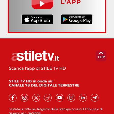
L’APP
Scarica l'app di STILE TV HD
STILE TV HD in onda su:
CANALE 78 DEL DIGITALE TERRESTRE
Testata iscritta nel Registro della Stampa presso il Tribunale di
Salerno al n. 34/2009