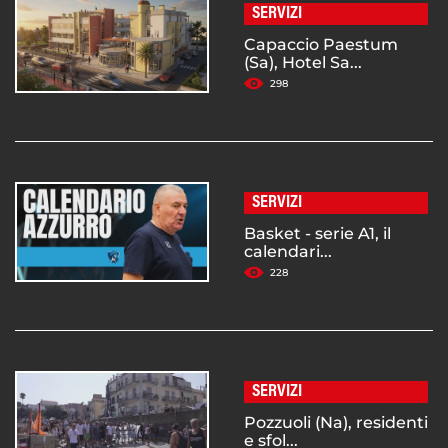
SERVIZI
Capaccio Paestum
(Sa), Hotel Sa...
298
SERVIZI
Basket - serie A1, il
calendari...
228
SERVIZI
Pozzuoli (Na), residenti
e sfol...