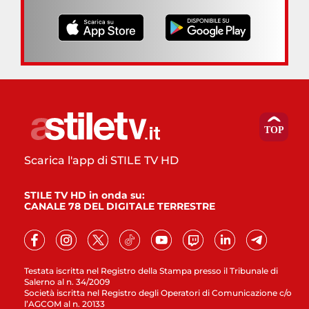
Scarica l'app di STILE TV HD
STILE TV HD in onda su:
CANALE 78 DEL DIGITALE TERRESTRE
Testata iscritta nel Registro della Stampa presso il Tribunale di
Salerno al n. 34/2009
Società iscritta nel Registro degli Operatori di Comunicazione c/o
l’AGCOM al n. 20133