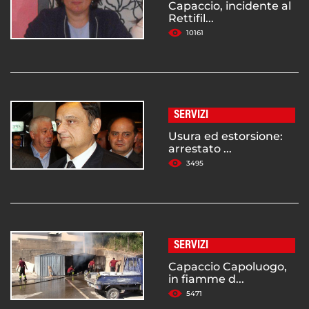
Capaccio, incidente al
Rettifil...
10161
SERVIZI
Usura ed estorsione:
arrestato ...
3495
SERVIZI
Capaccio Capoluogo,
in fiamme d...
5471