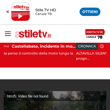
Stile TV HD
OTTIENI
Canale 78
Castellabate, incidente in moto: 27enne in ospedale
CRONACA
18:11
ollo della moto lungo la
ALTAVILLA SILENTINA. Grave inciden
progn...
html5: Video file not found