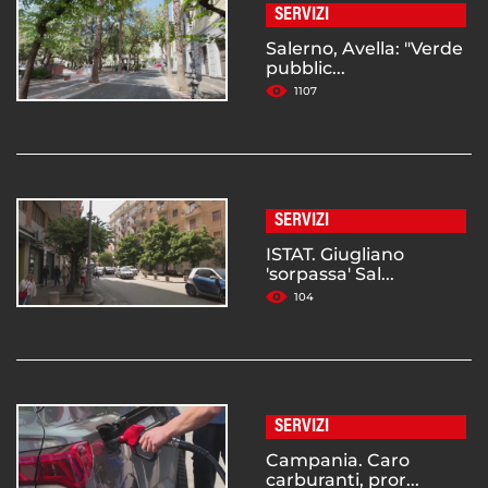
SERVIZI
Salerno, Avella: "Verde
pubblic...
1107
SERVIZI
ISTAT. Giugliano
'sorpassa' Sal...
104
SERVIZI
Campania. Caro
carburanti, pror...