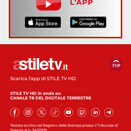
L’APP
Scarica l'app di STILE TV HD
STILE TV HD in onda su:
CANALE 78 DEL DIGITALE TERRESTRE
Testata iscritta nel Registro della Stampa presso il Tribunale di
Salerno al n. 34/2009