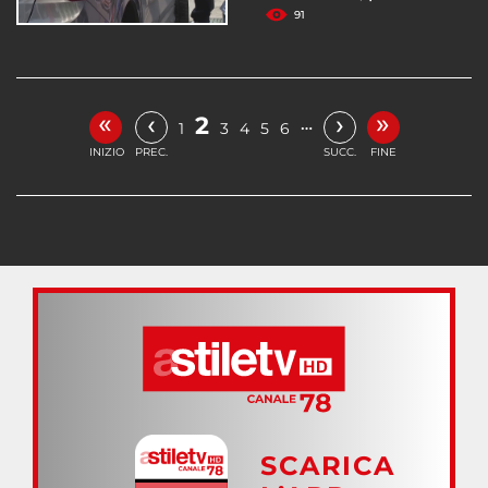
91
«
»
‹
›
2
…
1
3
4
5
6
INIZIO
PREC.
SUCC.
FINE
SCARICA