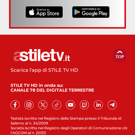
Scarica l'app di STILE TV HD
STILE TV HD in onda su:
CANALE 78 DEL DIGITALE TERRESTRE
Testata iscritta nel Registro della Stampa presso il Tribunale di
Salerno al n. 34/2009
Società iscritta nel Registro degli Operatori di Comunicazione c/o
l’AGCOM al n. 20133