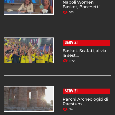
Napoli Women
Basket, Bocchetti:...
188
SERVIZI
Basket. Scafati, al via
la sest...
1170
SERVIZI
Parchi Archeologici di
Paestum ...
94