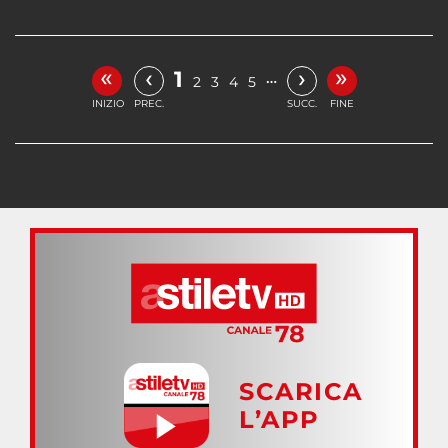
«
»
‹
›
1
…
2
3
4
5
INIZIO
PREC.
SUCC.
FINE
SCARICA
L’APP