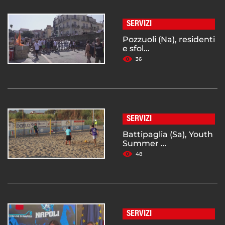
SERVIZI
Pozzuoli (Na), residenti
e sfol...
36
SERVIZI
Battipaglia (Sa), Youth
Summer ...
48
SERVIZI