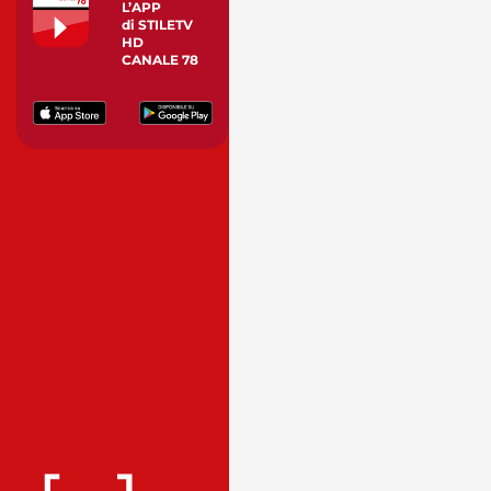
L’APP
di STILETV
HD
CANALE 78