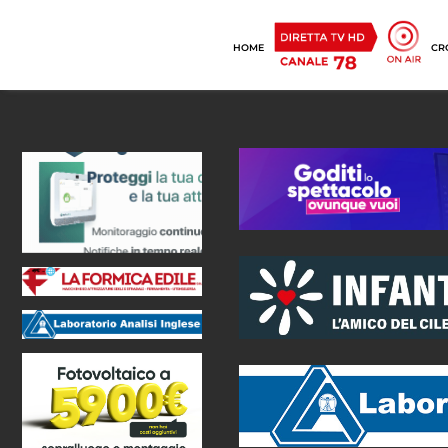
HOME
CR