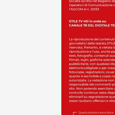
Società iscritta nel Registro de
Operatori di Comunicazione c
l’AGCOM al n. 20133
STILE TV HD in onda su:
CANALE 78 DEL DIGITALE T
La riproduzione dei contenuti
giornalistici della testata STI
riservata. Pertanto, è vietata l
riproduzione e l’uso, anche par
testi, fotografie, contenuti au
filmati, loghi, grafiche aziendal
pubblicitarie, con qualsiasi di
elettronico/digitale o per mez
fotocopie, registrazioni, cover
quanto è ascrivibile a copia n
autorizzata. La redazione non
responsabile dei commenti pr
sito. Non potendo esercitare 
controllo continuo resta dispo
eliminarli su segnalazione qual
stessi risultano offensivi e oltr