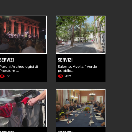
SERVIZI
SERVIZI
Parchi Archeologici di
Salerno, Avella: "Verde
Paestum ...
pubblic...
58
497