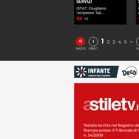
SERVIZI
ISTAT. Giugliano
'sorpassa' Sal...
42
«
‹
1
…
2
3
4
5
INIZIO
PREC.
S
Testata iscritta nel Registro de
Stampa presso il Tribunale di 
n. 34/2009