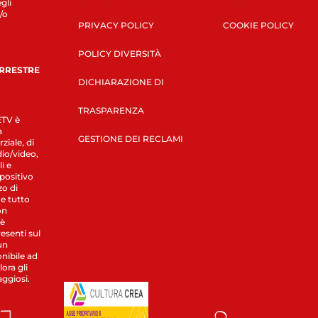
gli
/o
PRIVACY POLICY
COOKIE POLICY
POLICY DIVERSITÀ
ERRESTRE
DICHIARAZIONE DI
TRASPARENZA
LETV è
a
GESTIONE DEI RECLAMI
ziale, di
dio/video,
i e
spositivo
zo di
 e tutto
on
 è
esenti sul
un
nibile ad
ora gli
aggiosi.