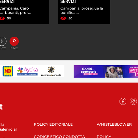
SERVIZI
SERVIZI
Campania. Caro
Campania, prosegue la
carburanti, pror...
bonifica ...
50
50
»
›
UCC.
FINE
lla
POLICY EDITORIALE
WHISTLEBLOWER
Salerno al
CODICE ETICO CONDOTTA
POLICY