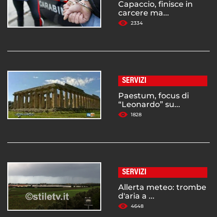
Capaccio, finisce in
carcere ma...
2334
SERVIZI
Paestum, focus di
“Leonardo” su...
1828
SERVIZI
Allerta meteo: trombe
d'aria a ...
4648