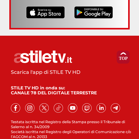
Scarica l'app di STILE TV HD
STILE TV HD in onda su:
CANALE 78 DEL DIGITALE TERRESTRE
Testata iscritta nel Registro della Stampa presso il Tribunale di
Salerno al n. 34/2009
Società iscritta nel Registro degli Operatori di Comunicazione c/o
l’AGCOM al n. 20133