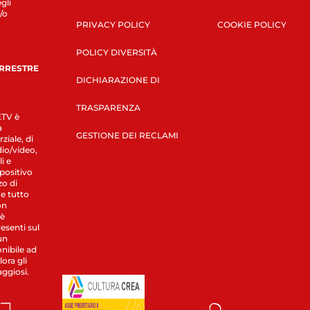
gli
/o
PRIVACY POLICY
COOKIE POLICY
POLICY DIVERSITÀ
ERRESTRE
DICHIARAZIONE DI
TRASPARENZA
LETV è
a
GESTIONE DEI RECLAMI
ziale, di
dio/video,
i e
spositivo
zo di
 e tutto
on
 è
esenti sul
un
nibile ad
ora gli
aggiosi.