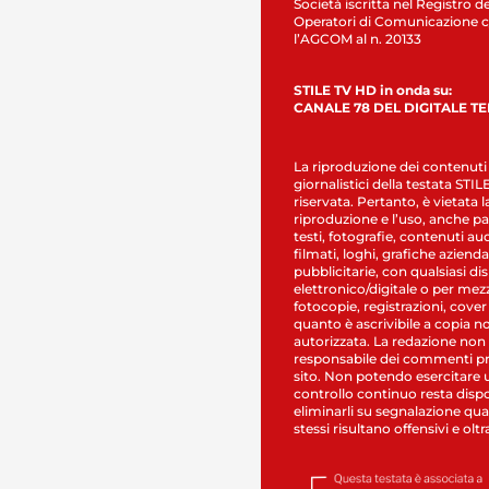
Società iscritta nel Registro de
Operatori di Comunicazione c
l’AGCOM al n. 20133
STILE TV HD in onda su:
CANALE 78 DEL DIGITALE T
La riproduzione dei contenuti
giornalistici della testata STI
riservata. Pertanto, è vietata l
riproduzione e l’uso, anche par
testi, fotografie, contenuti au
filmati, loghi, grafiche aziendal
pubblicitarie, con qualsiasi di
elettronico/digitale o per mez
fotocopie, registrazioni, cover
quanto è ascrivibile a copia n
autorizzata. La redazione non
responsabile dei commenti pr
sito. Non potendo esercitare 
controllo continuo resta dispo
eliminarli su segnalazione qual
stessi risultano offensivi e oltr