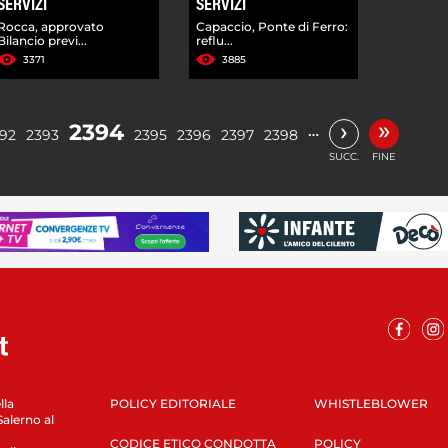
SERVIZI
SERVIZI
Rocca, approvato
Capaccio, Ponte di Ferro:
Bilancio previ...
reflu...
3371
3885
»
›
2394
…
92
2393
2395
2396
2397
2398
SUCC.
FINE
lla
POLICY EDITORIALE
WHISTLEBLOWER
Salerno al
CODICE ETICO CONDOTTA
POLICY