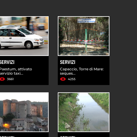
SERVIZI
SERVIZI
Paestum, attivato
Capaccio, Torre di Mare:
servizio taxi...
seques...
3661
4255