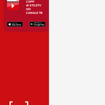
L’APP
di STILETV
HD
CANALE 78